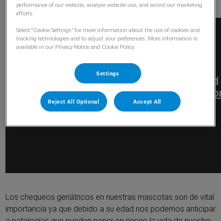
performance of our website, analyse website use, and assist our marketing
efforts.
Select “Cookie Settings” for more information about the use of cookies and
tracking technologies and to adjust your preferences. More information is
available in our Privacy Notice and Cookie Policy.
Settings
Reject All Optional
Accept All
Los chequeos geriátricos en nuestras mascotas son de vital
importancia ya que debido a su edad nos podemos anticipar
a patologías que pueden poner en riesgo la vida de nuestro